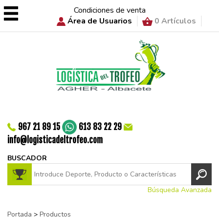
Condiciones de venta
Área de Usuarios
0 Artículos
967 21 89 15
613 83 22 29
info@logisticadeltrofeo.com
BUSCADOR
Búsqueda Avanzada
Portada
>
Productos