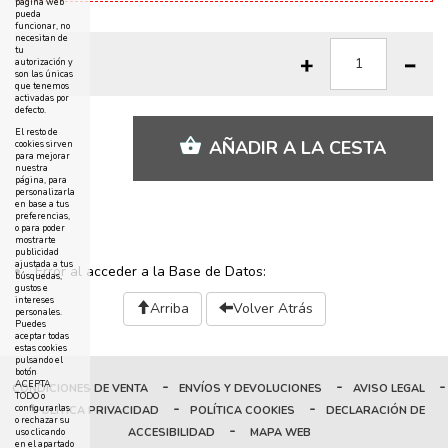
página web
pueda
funcionar, no
necesitan de
tu
autorización y
son las únicas
que tenemos
activadas por
defecto.
El resto de
AÑADIR A LA CESTA
cookies sirven
para mejorar
nuestra
página, para
personalizarla
en base a tus
preferencias,
o para poder
mostrarte
publicidad
ajustada a tus
Error al acceder a la Base de Datos:
búsquedas,
gustos e
intereses
Arriba
Volver Atrás
personales.
Puedes
aceptar todas
estas cookies
pulsando el
botón
-
-
-
ACEPTA
CONDICIONES DE VENTA
ENVÍOS Y DEVOLUCIONES
AVISO LEGAL
TODO o
-
-
configurarlas
POLÍTICA PRIVACIDAD
POLÍTICA COOKIES
DECLARACIÓN DE
o rechazar su
-
ACCESIBILIDAD
MAPA WEB
uso clicando
en el apartado