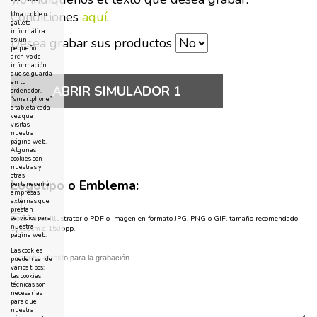
Condiciones
aquí
.
Una cookie o
galleta
informática
Desea grabar sus productos
es un
pequeño
archivo de
información
que se guarda
en tu
ABRIR SIMULADOR 1
ordenador,
“smartphone”
o tableta cada
vez que
visitas
nuestra
página web.
Algunas
cookies son
nuestras y
otras
Logotipo o Emblema:
pertenecen a
empresas
externas que
prestan
servicios para
Documento Illustrator o PDF o Imagen en formato JPG, PNG o GIF, tamaño recomendado
nuestra
10x10cm a 150ppp.
página web.
Las cookies
pueden ser de
varios tipos:
las cookies
técnicas son
necesarias
para que
nuestra