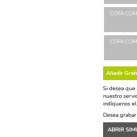
COPA COME
COPA COME
Añadir Gra
Si desea que 
nuestro servi
indíquenos el
Desea grabar
ABRIR SIM