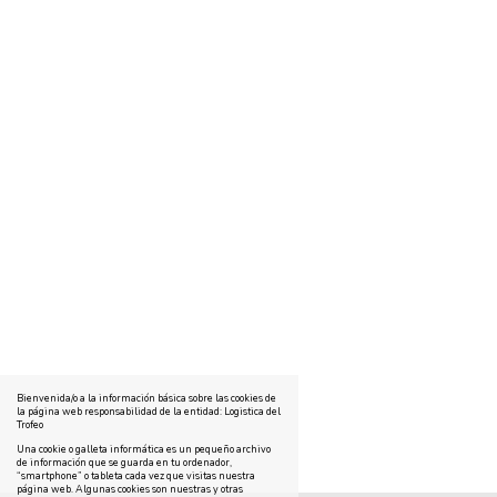
Bienvenida/o a la información básica sobre las cookies de
la página web responsabilidad de la entidad: Logistica del
Trofeo
Una cookie o galleta informática es un pequeño archivo
de información que se guarda en tu ordenador,
“smartphone” o tableta cada vez que visitas nuestra
página web. Algunas cookies son nuestras y otras