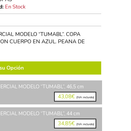
d:
En Stock
CIAL MODELO “TUMABL”. COPA
ON CUERPO EN AZUL. PEANA DE
su Opción
RCIAL MODELO “TUMABL”, 46,5 cm
43,08€
(IVA incluido)
RCIAL MODELO “TUMABL”, 44 cm
34,85€
(IVA incluido)