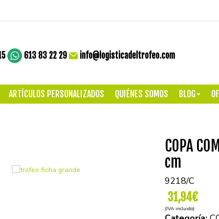
15
613 83 22 29
info@logisticadeltrofeo.com
ARTÍCULOS PERSONALIZADOS
QUIÉNES SOMOS
BLOG
OF
COPA COM
cm
9218/C
31,94€
(IVA incluido)
Categoría:
C