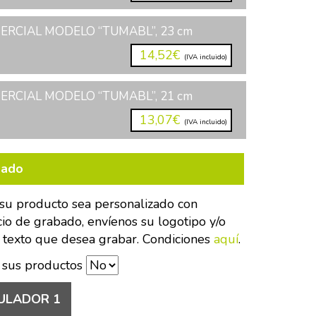
RCIAL MODELO “TUMABL”, 23 cm
14,52€
(IVA incluido)
RCIAL MODELO “TUMABL”, 21 cm
13,07€
(IVA incluido)
bado
su producto sea personalizado con
cio de grabado, envíenos su logotipo y/o
 texto que desea grabar. Condiciones
aquí
.
 sus productos
ULADOR 1