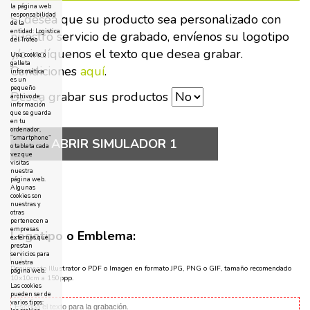
la página web
responsabilidad
Si desea que su producto sea personalizado con
de la
entidad: Logistica
nuestro servicio de grabado, envíenos su logotipo
del Trofeo
y/o indíquenos el texto que desea grabar.
Una cookie o
galleta
Condiciones
aquí
.
informática
es un
pequeño
Desea grabar sus productos
archivo de
información
que se guarda
en tu
ordenador,
“smartphone”
ABRIR SIMULADOR 1
o tableta cada
vez que
visitas
nuestra
página web.
Algunas
cookies son
nuestras y
otras
pertenecen a
empresas
Logotipo o Emblema:
externas que
prestan
servicios para
nuestra
Documento Illustrator o PDF o Imagen en formato JPG, PNG o GIF, tamaño recomendado
página web.
10x10cm a 150ppp.
Las cookies
pueden ser de
varios tipos: