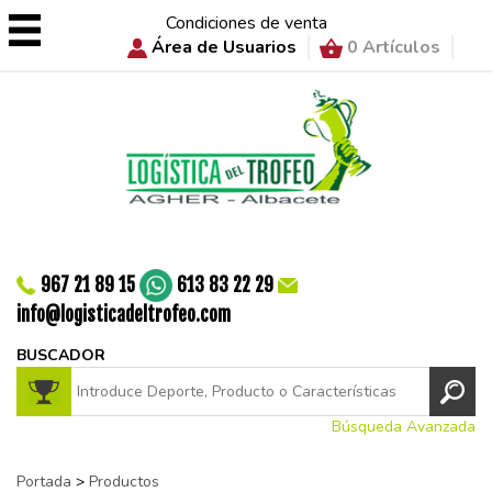
Condiciones de venta
Área de Usuarios
0 Artículos
967 21 89 15
613 83 22 29
info@logisticadeltrofeo.com
BUSCADOR
Búsqueda Avanzada
Portada
>
Productos