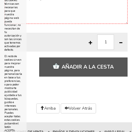
las cookies
técnicas son
necesarias
para que
nuestra
página web
pueda
funcionar, no
necesitan de
tu
autorización y
son las únicas
que tenemos
activadas por
defecto.
El resto de
cookies sirven
para mejorar
AÑADIR A LA CESTA
nuestra
página, para
personalizarla
en base a tus
preferencias,
o para poder
mostrarte
publicidad
ajustada a tus
búsquedas,
gustos e
intereses
Arriba
Volver Atrás
personales.
Puedes
aceptar todas
estas cookies
pulsando el
botón
-
-
-
ACEPTA
CONDICIONES DE VENTA
ENVÍOS Y DEVOLUCIONES
AVISO LEGAL