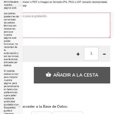
servicios para
Documento Illustrator o PDF o Imagen en formato JPG, PNG o GIF, tamaño recomendado
nuestra
10x10cm a 150ppp.
página web.
Las cookies
pueden ser de
varios tipos:
las cookies
técnicas son
necesarias
para que
nuestra
página web
pueda
funcionar, no
necesitan de
tu
autorización y
son las únicas
que tenemos
activadas por
defecto.
El resto de
AÑADIR A LA CESTA
cookies sirven
para mejorar
nuestra
página, para
personalizarla
en base a tus
preferencias,
o para poder
mostrarte
publicidad
ajustada a tus
Error al acceder a la Base de Datos:
búsquedas,
gustos e
intereses