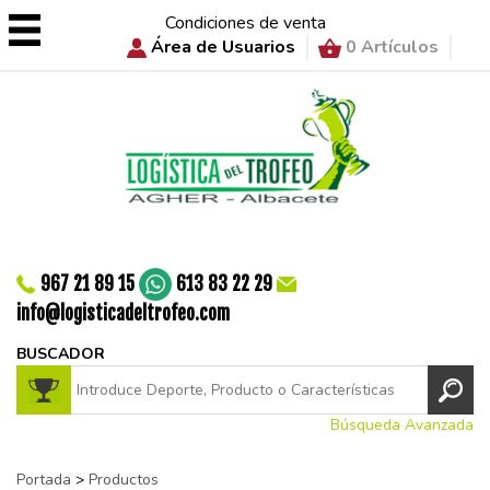
Condiciones de venta
Área de Usuarios
0 Artículos
967 21 89 15
613 83 22 29
info@logisticadeltrofeo.com
BUSCADOR
Búsqueda Avanzada
Portada
>
Productos