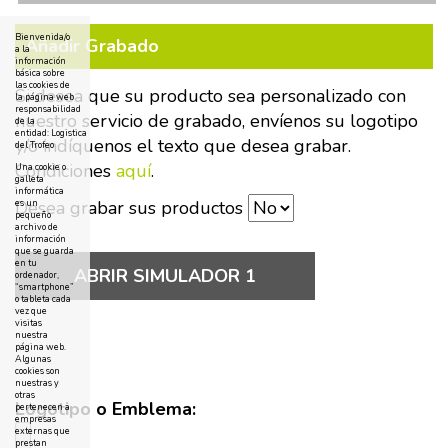
Bienvenida/o
Añadir Grabado
a la
información
básica sobre
las cookies de
Si desea que su producto sea personalizado con
la página web
responsabilidad
nuestro servicio de grabado, envíenos su logotipo
de la
entidad: Logistica
y/o indíquenos el texto que desea grabar.
del Trofeo
Condiciones
aquí
.
Una cookie o
galleta
informática
Desea grabar sus productos
es un
pequeño
archivo de
información
que se guarda
en tu
ABRIR SIMULADOR 1
ordenador,
“smartphone”
o tableta cada
vez que
visitas
nuestra
página web.
Algunas
cookies son
nuestras y
otras
Logotipo o Emblema:
pertenecen a
empresas
externas que
prestan