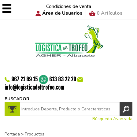
Condiciones de venta
Área de Usuarios
0 Artículos
967 21 89 15
613 83 22 29
info@logisticadeltrofeo.com
BUSCADOR
Búsqueda Avanzada
Portada
>
Productos