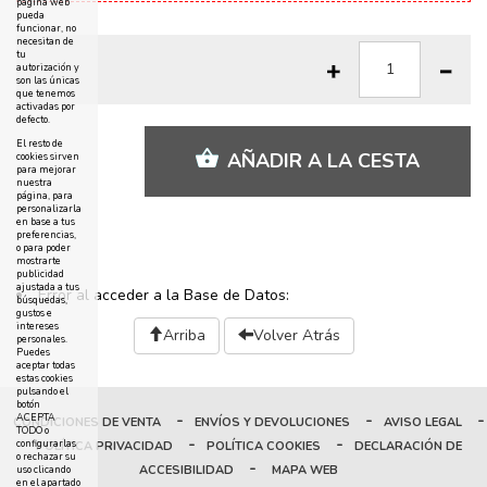
página web
pueda
funcionar, no
necesitan de
tu
autorización y
son las únicas
que tenemos
activadas por
defecto.
El resto de
AÑADIR A LA CESTA
cookies sirven
para mejorar
nuestra
página, para
personalizarla
en base a tus
preferencias,
o para poder
mostrarte
publicidad
ajustada a tus
Error al acceder a la Base de Datos:
búsquedas,
gustos e
intereses
Arriba
Volver Atrás
personales.
Puedes
aceptar todas
estas cookies
pulsando el
botón
-
-
-
ACEPTA
CONDICIONES DE VENTA
ENVÍOS Y DEVOLUCIONES
AVISO LEGAL
TODO o
-
-
configurarlas
POLÍTICA PRIVACIDAD
POLÍTICA COOKIES
DECLARACIÓN DE
o rechazar su
-
ACCESIBILIDAD
MAPA WEB
uso clicando
en el apartado