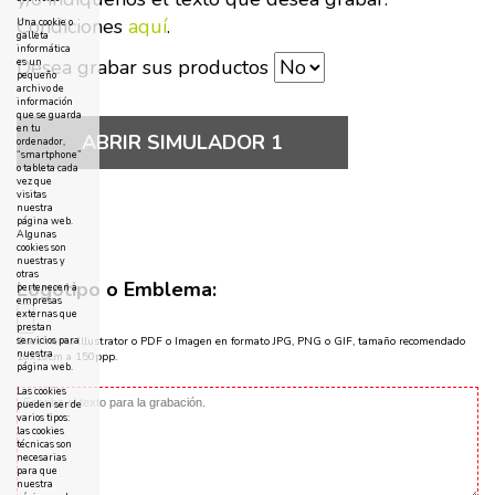
Condiciones
aquí
.
Una cookie o
galleta
informática
Desea grabar sus productos
es un
pequeño
archivo de
información
que se guarda
en tu
ABRIR SIMULADOR 1
ordenador,
“smartphone”
o tableta cada
vez que
visitas
nuestra
página web.
Algunas
cookies son
nuestras y
otras
Logotipo o Emblema:
pertenecen a
empresas
externas que
prestan
servicios para
Documento Illustrator o PDF o Imagen en formato JPG, PNG o GIF, tamaño recomendado
nuestra
10x10cm a 150ppp.
página web.
Las cookies
pueden ser de
varios tipos:
las cookies
técnicas son
necesarias
para que
nuestra