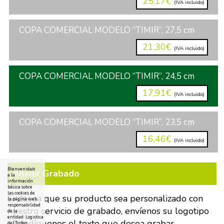
25,17€
(IVA incluido)
COPA COMERCIAL MODELO “TIMIR”, 27,5 cm
21,30€
(IVA incluido)
COPA COMERCIAL MODELO “TIMIR”, 24,5 cm
17,91€
(IVA incluido)
COPA COMERCIAL MODELO “TIMIR”, 23,5 cm
16,46€
(IVA incluido)
Bienvenida/o
Añadir Grabado
a la
información
básica sobre
las cookies de
Si desea que su producto sea personalizado con
la página web
responsabilidad
nuestro servicio de grabado, envíenos su logotipo
de la
entidad: Logistica
y/o indíquenos el texto que desea grabar.
del Trofeo