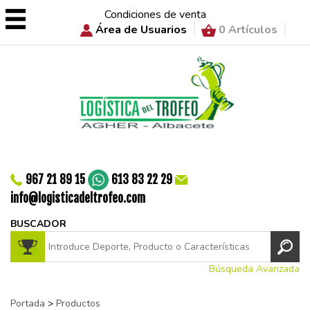
Condiciones de venta
Área de Usuarios
0 Artículos
967 21 89 15
613 83 22 29
info@logisticadeltrofeo.com
BUSCADOR
Búsqueda Avanzada
Portada
>
Productos