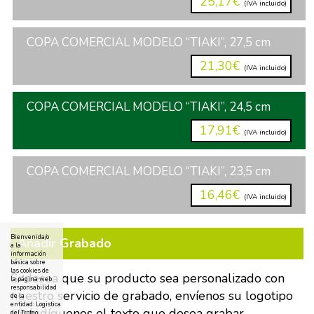
25,17€
(IVA incluido)
COPA COMERCIAL MODELO “TIAKI”, 27,5 cm
21,30€
(IVA incluido)
COPA COMERCIAL MODELO “TIAKI”, 24,5 cm
17,91€
(IVA incluido)
COPA COMERCIAL MODELO “TIAKI”, 23,5 cm
16,46€
(IVA incluido)
Bienvenida/o
Añadir Grabado
a la
información
básica sobre
las cookies de
Si desea que su producto sea personalizado con
la página web
responsabilidad
nuestro servicio de grabado, envíenos su logotipo
de la
entidad: Logistica
y/o indíquenos el texto que desea grabar.
del Trofeo