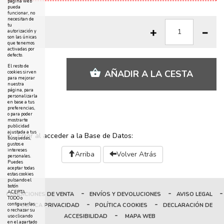
página web
pueda
funcionar, no
necesitan de
tu
autorización y
son las únicas
que tenemos
activadas por
defecto.
El resto de
AÑADIR A LA CESTA
cookies sirven
para mejorar
nuestra
página, para
personalizarla
en base a tus
preferencias,
o para poder
mostrarte
publicidad
ajustada a tus
Error al acceder a la Base de Datos:
búsquedas,
gustos e
intereses
Arriba
Volver Atrás
personales.
Puedes
aceptar todas
estas cookies
pulsando el
botón
-
-
-
ACEPTA
CONDICIONES DE VENTA
ENVÍOS Y DEVOLUCIONES
AVISO LEGAL
TODO o
-
-
configurarlas
POLÍTICA PRIVACIDAD
POLÍTICA COOKIES
DECLARACIÓN DE
o rechazar su
-
ACCESIBILIDAD
MAPA WEB
uso clicando
en el apartado