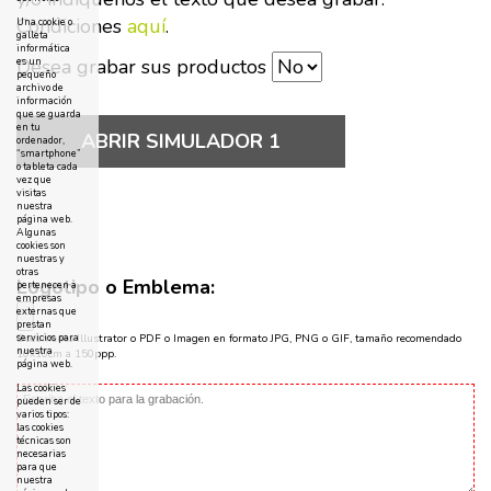
Condiciones
aquí
.
Una cookie o
galleta
informática
Desea grabar sus productos
es un
pequeño
archivo de
información
que se guarda
en tu
ABRIR SIMULADOR 1
ordenador,
“smartphone”
o tableta cada
vez que
visitas
nuestra
página web.
Algunas
cookies son
nuestras y
otras
Logotipo o Emblema:
pertenecen a
empresas
externas que
prestan
servicios para
Documento Illustrator o PDF o Imagen en formato JPG, PNG o GIF, tamaño recomendado
nuestra
10x10cm a 150ppp.
página web.
Las cookies
pueden ser de
varios tipos:
las cookies
técnicas son
necesarias
para que
nuestra