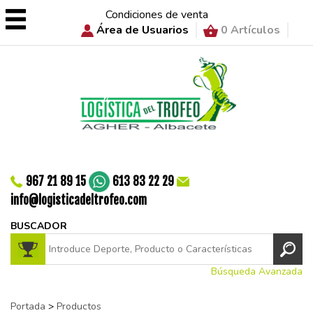
Condiciones de venta
Área de Usuarios
0 Artículos
967 21 89 15
613 83 22 29
info@logisticadeltrofeo.com
BUSCADOR
Búsqueda Avanzada
Portada
>
Productos