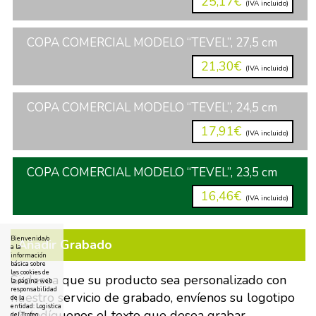
25,17€
(IVA incluido)
COPA COMERCIAL MODELO “TEVEL”, 27,5 cm
21,30€
(IVA incluido)
COPA COMERCIAL MODELO “TEVEL”, 24,5 cm
17,91€
(IVA incluido)
COPA COMERCIAL MODELO “TEVEL”, 23,5 cm
16,46€
(IVA incluido)
Bienvenida/o
Añadir Grabado
a la
información
básica sobre
las cookies de
Si desea que su producto sea personalizado con
la página web
responsabilidad
nuestro servicio de grabado, envíenos su logotipo
de la
entidad: Logistica
y/o indíquenos el texto que desea grabar.
del Trofeo