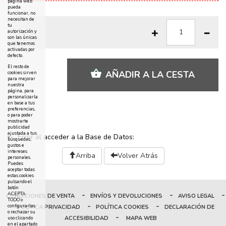
página web
pueda
funcionar, no
necesitan de
tu
autorización y
son las únicas
que tenemos
activadas por
defecto.
El resto de
AÑADIR A LA CESTA
cookies sirven
para mejorar
nuestra
página, para
personalizarla
en base a tus
preferencias,
o para poder
mostrarte
publicidad
ajustada a tus
Error al acceder a la Base de Datos:
búsquedas,
gustos e
intereses
Arriba
Volver Atrás
personales.
Puedes
aceptar todas
estas cookies
pulsando el
botón
-
-
-
ACEPTA
CONDICIONES DE VENTA
ENVÍOS Y DEVOLUCIONES
AVISO LEGAL
TODO o
-
-
configurarlas
POLÍTICA PRIVACIDAD
POLÍTICA COOKIES
DECLARACIÓN DE
o rechazar su
-
ACCESIBILIDAD
MAPA WEB
uso clicando
en el apartado