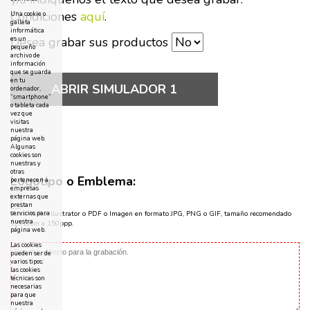
Condiciones
aquí
.
Una cookie o
galleta
informática
Desea grabar sus productos
es un
pequeño
archivo de
información
que se guarda
en tu
ABRIR SIMULADOR 1
ordenador,
“smartphone”
o tableta cada
vez que
visitas
nuestra
página web.
Algunas
cookies son
nuestras y
otras
Logotipo o Emblema:
pertenecen a
empresas
externas que
prestan
servicios para
Documento Illustrator o PDF o Imagen en formato JPG, PNG o GIF, tamaño recomendado
nuestra
10x10cm a 150ppp.
página web.
Las cookies
pueden ser de
varios tipos:
las cookies
técnicas son
necesarias
para que
nuestra