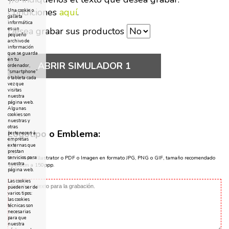
Condiciones
aquí
.
Una cookie o
galleta
informática
Desea grabar sus productos
es un
pequeño
archivo de
información
que se guarda
en tu
ABRIR SIMULADOR 1
ordenador,
“smartphone”
o tableta cada
vez que
visitas
nuestra
página web.
Algunas
cookies son
nuestras y
otras
Logotipo o Emblema:
pertenecen a
empresas
externas que
prestan
servicios para
Documento Illustrator o PDF o Imagen en formato JPG, PNG o GIF, tamaño recomendado
nuestra
10x10cm a 150ppp.
página web.
Las cookies
pueden ser de
varios tipos:
las cookies
técnicas son
necesarias
para que
nuestra