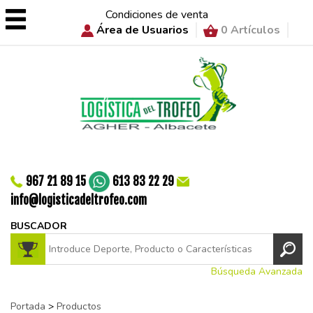
Condiciones de venta
Área de Usuarios
0 Artículos
967 21 89 15
613 83 22 29
info@logisticadeltrofeo.com
BUSCADOR
Búsqueda Avanzada
Portada
>
Productos