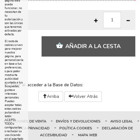
página web
pueda
funcionar, no
necesitan de
tu
autorización y
son las únicas
que tenemos
activadas por
defecto.
El resto de
AÑADIR A LA CESTA
cookies sirven
para mejorar
nuestra
página, para
personalizarla
en base a tus
preferencias,
o para poder
mostrarte
publicidad
ajustada a tus
Error al acceder a la Base de Datos:
búsquedas,
gustos e
intereses
Arriba
Volver Atrás
personales.
Puedes
aceptar todas
estas cookies
pulsando el
botón
-
-
-
ACEPTA
CONDICIONES DE VENTA
ENVÍOS Y DEVOLUCIONES
AVISO LEGAL
TODO o
-
-
configurarlas
POLÍTICA PRIVACIDAD
POLÍTICA COOKIES
DECLARACIÓN DE
o rechazar su
-
ACCESIBILIDAD
MAPA WEB
uso clicando
en el apartado