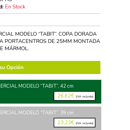
d:
En Stock
CIAL MODELO “TABIT”. COPA DORADA
PA PORTACENTROS DE 25MM MONTADA
E MÁRMOL.
su Opción
RCIAL MODELO “TABIT”, 42 cm
26,62€
(IVA incluido)
RCIAL MODELO “TABIT”, 39 cm
23,23€
(IVA incluido)