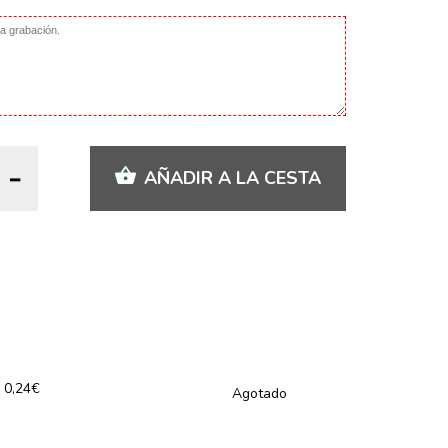
AÑADIR A LA CESTA
0,24€
Agotado