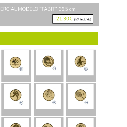
RCIAL MODELO “TABIT”, 36,5 cm
21,30€
(IVA incluido)