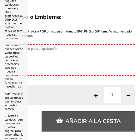
Algunas
cookies son
nuestras y
otras
Logotipo o Emblema:
pertenecen a
empresas
externas que
prestan
servicios para
Documento Illustrator o PDF o Imagen en formato JPG, PNG o GIF, tamaño recomendado
nuestra
10x10cm a 150ppp.
página web.
Las cookies
pueden ser de
varios tipos:
las cookies
técnicas son
necesarias
para que
nuestra
página web
pueda
funcionar, no
necesitan de
tu
autorización y
son las únicas
que tenemos
activadas por
defecto.
El resto de
AÑADIR A LA CESTA
cookies sirven
para mejorar
nuestra
página, para
personalizarla
en base a tus