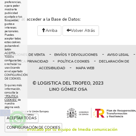
preferencias,
o para poder
mostrarte
publicidad
ajustada a tus
Error al acceder a la Base de Datos:
búsquedas,
gustos e
intereses
Arriba
Volver Atrás
personales.
Puedes
aceptar todas
estas cookies
pulsando el
botón
-
-
-
ACEPTA
CONDICIONES DE VENTA
ENVÍOS Y DEVOLUCIONES
AVISO LEGAL
TODO o
-
-
configurarlas
POLÍTICA PRIVACIDAD
POLÍTICA COOKIES
DECLARACIÓN DE
o rechazar su
-
ACCESIBILIDAD
MAPA WEB
uso clicando
en el apartado
CONFIGURACIÓN
DE COOKIES.
© LOGISTICA DEL TROFEO, 2023
Si quires más
LINO GÓMEZ OSA
información,
consulta la
“POLITICA
COOKIES”
de
nuestra
página web.
ACEPTAR TODAS
CONFIGURACIÓN DE COOKIES
Desarrollado por tu equipo de Imedia comunicación