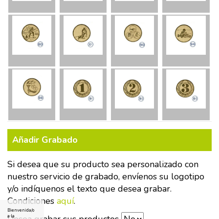
Añadir Grabado
Si desea que su producto sea personalizado con
nuestro servicio de grabado, envíenos su logotipo
y/o indíquenos el texto que desea grabar.
Condiciones
aquí
.
Bienvenida/o
Desea grabar sus productos
a la