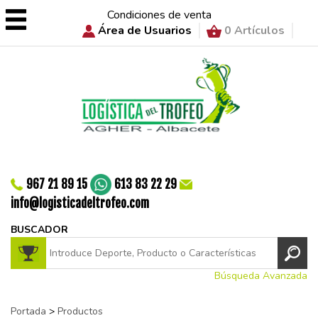
Condiciones de venta
Área de Usuarios
0 Artículos
967 21 89 15
613 83 22 29
info@logisticadeltrofeo.com
BUSCADOR
Búsqueda Avanzada
Portada
>
Productos