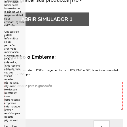
información
básica sobre
las cookies de
la página web
responsabilidad
ABRIR SIMULADOR 1
de la
entidad: Logistica
del Trofeo
Una cookie o
galleta
informática
es un
pequeño
archivo de
información
Logotipo o Emblema:
que se guarda
en tu
ordenador,
“smartphone”
o tableta cada
Documento Illustrator o PDF o Imagen en formato JPG, PNG o GIF, tamaño recomendado
vez que
10x10cm a 150ppp.
visitas
nuestra
página web.
Algunas
cookies son
nuestras y
otras
pertenecen a
empresas
externas que
prestan
servicios para
nuestra
página web.
Las cookies