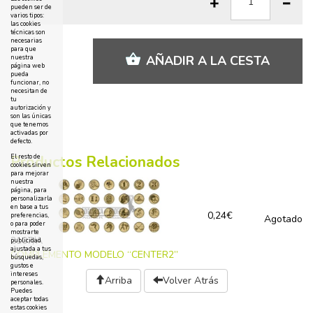
pueden ser de
varios tipos:
las cookies
técnicas son
necesarias
para que
AÑADIR A LA CESTA
nuestra
página web
pueda
funcionar, no
necesitan de
tu
autorización y
son las únicas
que tenemos
activadas por
defecto.
Productos Relacionados
El resto de
cookies sirven
para mejorar
nuestra
página, para
personalizarla
en base a tus
0,24€
preferencias,
Agotado
o para poder
mostrarte
2107/A
publicidad
ajustada a tus
COMPLEMENTO MODELO “CENTER2”
búsquedas,
gustos e
intereses
Arriba
Volver Atrás
personales.
Puedes
aceptar todas
estas cookies