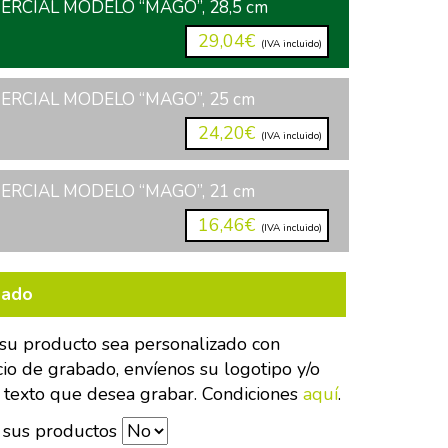
RCIAL MODELO “MAGO”, 28,5 cm
29,04€
(IVA incluido)
RCIAL MODELO “MAGO”, 25 cm
24,20€
(IVA incluido)
RCIAL MODELO “MAGO”, 21 cm
16,46€
(IVA incluido)
bado
su producto sea personalizado con
cio de grabado, envíenos su logotipo y/o
 texto que desea grabar. Condiciones
aquí
.
 sus productos