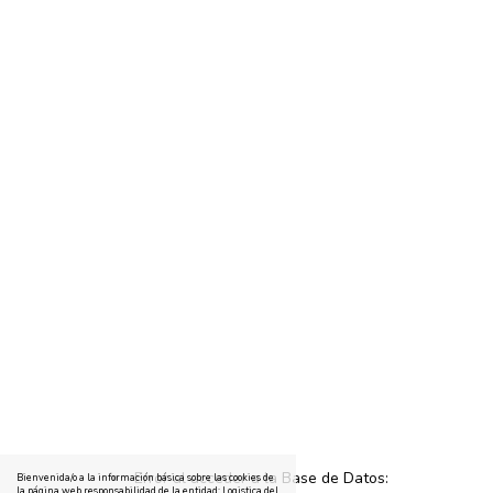
Error al acceder a la Base de Datos:
Bienvenida/o a la información básica sobre las cookies de
la página web responsabilidad de la entidad: Logistica del