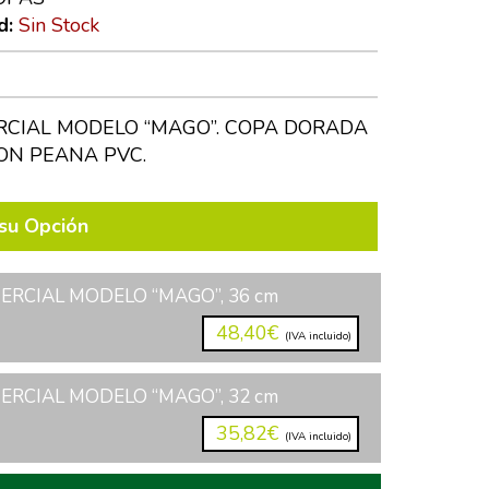
d:
Sin Stock
CIAL MODELO “MAGO”. COPA DORADA
ON PEANA PVC.
su Opción
RCIAL MODELO “MAGO”, 36 cm
48,40€
(IVA incluido)
RCIAL MODELO “MAGO”, 32 cm
35,82€
(IVA incluido)