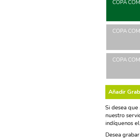
COPA COME
COPA COME
COPA COME
Añadir Gra
Si desea que 
nuestro servi
indíquenos el
Desea grabar