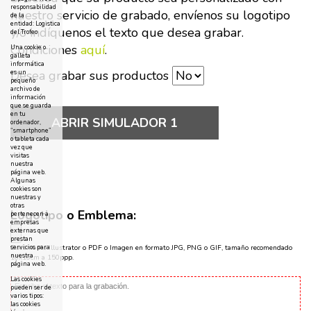
responsabilidad
nuestro servicio de grabado, envíenos su logotipo
de la
entidad: Logistica
y/o indíquenos el texto que desea grabar.
del Trofeo
Condiciones
aquí
.
Una cookie o
galleta
informática
Desea grabar sus productos
es un
pequeño
archivo de
información
que se guarda
en tu
ABRIR SIMULADOR 1
ordenador,
“smartphone”
o tableta cada
vez que
visitas
nuestra
página web.
Algunas
cookies son
nuestras y
otras
Logotipo o Emblema:
pertenecen a
empresas
externas que
prestan
servicios para
Documento Illustrator o PDF o Imagen en formato JPG, PNG o GIF, tamaño recomendado
nuestra
10x10cm a 150ppp.
página web.
Las cookies
pueden ser de
varios tipos:
las cookies