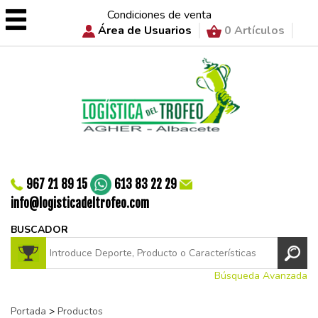
Condiciones de venta
Área de Usuarios
0 Artículos
967 21 89 15
613 83 22 29
info@logisticadeltrofeo.com
BUSCADOR
Búsqueda Avanzada
Portada
>
Productos