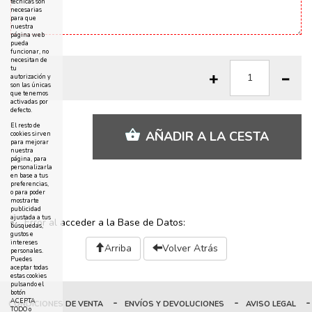
técnicas son
necesarias
para que
nuestra
página web
pueda
funcionar, no
necesitan de
tu
autorización y
son las únicas
que tenemos
activadas por
defecto.
El resto de
AÑADIR A LA CESTA
cookies sirven
para mejorar
nuestra
página, para
personalizarla
en base a tus
preferencias,
o para poder
mostrarte
publicidad
ajustada a tus
Error al acceder a la Base de Datos:
búsquedas,
gustos e
intereses
Arriba
Volver Atrás
personales.
Puedes
aceptar todas
estas cookies
pulsando el
botón
-
-
-
ACEPTA
CONDICIONES DE VENTA
ENVÍOS Y DEVOLUCIONES
AVISO LEGAL
TODO o