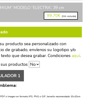
MIUM” MODELO “ELECTRA”, 39 cm
99,70€
(IVA incluido)
bado
su producto sea personalizado con
cio de grabado, envíenos su logotipo y/o
 texto que desea grabar. Condiciones
aquí
.
 sus productos
ULADOR 1
Emblema:
o PDF o Imagen en formato JPG, PNG o GIF, tamaño recomendado 10x10cm