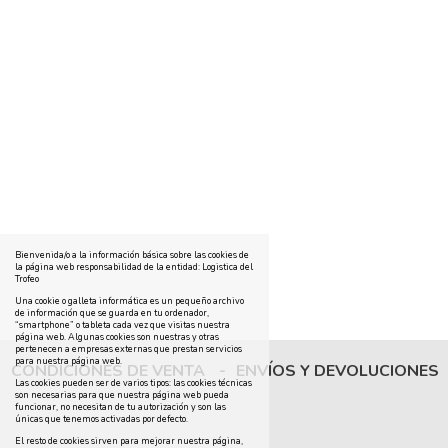
Bienvenida/o a la información básica sobre las cookies de
la página web responsabilidad de la entidad: Logistica del
Trofeo
Una cookie o galleta informática es un pequeño archivo
de información que se guarda en tu ordenador,
“smartphone” o tableta cada vez que visitas nuestra
página web. Algunas cookies son nuestras y otras
pertenecen a empresas externas que prestan servicios
para nuestra página web.
CONDICIONES DE VENTA
-
ENVÍOS Y DEVOLUCIONES
Las cookies pueden ser de varios tipos: las cookies técnicas
son necesarias para que nuestra página web pueda
funcionar, no necesitan de tu autorización y son las
únicas que tenemos activadas por defecto.
El resto de cookies sirven para mejorar nuestra página,