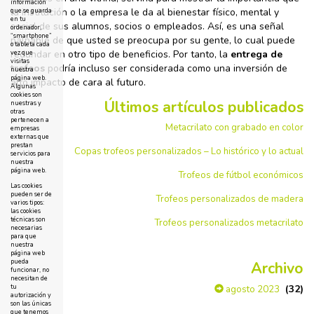
información
la institución o la empresa le da al bienestar físico, mental y
que se guarda
en tu
social de sus alumnos, socios o empleados. Así, es una señal
ordenador,
“smartphone”
palpable de que usted se preocupa por su gente, lo cual puede
o tableta cada
redundar en otro tipo de beneficios. Por tanto, la
entrega de
vez que
visitas
trofeos
podría incluso ser considerada como una inversión de
nuestra
página web.
alto impacto de cara al futuro.
Algunas
cookies son
Últimos artículos publicados
nuestras y
otras
pertenecen a
Metacrilato con grabado en color
empresas
externas que
prestan
Copas trofeos personalizados – Lo histórico y lo actual
servicios para
nuestra
página web.
Trofeos de fútbol económicos
Las cookies
pueden ser de
Trofeos personalizados de madera
varios tipos:
las cookies
técnicas son
Trofeos personalizados metacrilato
necesarias
para que
nuestra
página web
pueda
Archivo
funcionar, no
necesitan de
tu
(32)
agosto 2023
autorización y
son las únicas
que tenemos