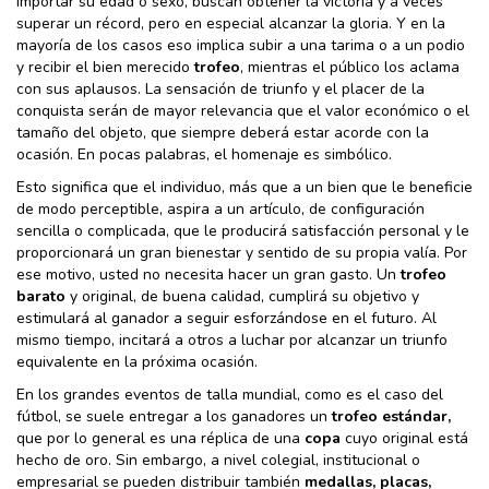
importar su edad o sexo, buscan obtener la victoria y a veces
superar un récord, pero en especial alcanzar la gloria. Y en la
mayoría de los casos eso implica subir a una tarima o a un podio
y recibir el bien merecido
trofeo
, mientras el público los aclama
con sus aplausos. La sensación de triunfo y el placer de la
conquista serán de mayor relevancia que el valor económico o el
tamaño del objeto, que siempre deberá estar acorde con la
ocasión. En pocas palabras, el homenaje es simbólico.
Esto significa que el individuo, más que a un bien que le beneficie
de modo perceptible, aspira a un artículo, de configuración
sencilla o complicada, que le producirá satisfacción personal y le
proporcionará un gran bienestar y sentido de su propia valía. Por
ese motivo, usted no necesita hacer un gran gasto. Un
trofeo
barato
y original, de buena calidad, cumplirá su objetivo y
estimulará al ganador a seguir esforzándose en el futuro. Al
mismo tiempo, incitará a otros a luchar por alcanzar un triunfo
equivalente en la próxima ocasión.
En los grandes eventos de talla mundial, como es el caso del
fútbol, se suele entregar a los ganadores un
trofeo estándar,
que por lo general es una réplica de una
copa
cuyo original está
hecho de oro. Sin embargo, a nivel colegial, institucional o
empresarial se pueden distribuir también
medallas, placas,