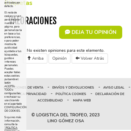
Etiquetas
activadas por
defecto.
El resto de
cookies sirven
VALORACIONES
para mejorar
nuestra
página, para
personalizarla
DEJA TU OPINIÓN
en base a tus
preferencias,
o para poder
mostrarte
publicidad
No existen opiniones para este elemento.
ajustada a tus
búsquedas,
Arriba
Opinión
Volver Atrás
gustos e
intereses
personales.
Puedes
aceptar todas
estas cookies
pulsando el
botón
-
-
-
ACEPTA
CONDICIONES DE VENTA
ENVÍOS Y DEVOLUCIONES
AVISO LEGAL
TODO o
-
-
configurarlas
POLÍTICA PRIVACIDAD
POLÍTICA COOKIES
DECLARACIÓN DE
o rechazar su
-
ACCESIBILIDAD
MAPA WEB
uso clicando
en el apartado
CONFIGURACIÓN
DE COOKIES.
© LOGISTICA DEL TROFEO, 2023
Si quires más
LINO GÓMEZ OSA
información,
consulta la
“POLITICA