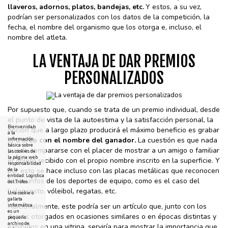
llaveros, adornos, platos, bandejas, etc
Y estos, a su vez,
.
podrían ser personalizados con los datos de la competición, la
fecha, el nombre del organismo que los otorga e, incluso, el
nombre del atleta.
LA VENTAJA DE DAR PREMIOS
PERSONALIZADOS
Por supuesto que, cuando se trata de un premio individual, desde
el punto de vista de la autoestima y la satisfacción personal, la
Bienvenida/o
opción que a largo plazo producirá el máximo beneficio es grabar
a la
el
trofeo con el nombre del ganador.
La cuestión es que nada
información
básica sobre
puede compararse con el placer de mostrar a un amigo o familiar
las cookies de
la página web
el objeto recibido con el propio nombre inscrito en la superficie. Y
responsabilidad
por esto se hace incluso con las placas metálicas que reconocen
de la
entidad: Logistica
los triunfos de los deportes de equipo, como es el caso del
del Trofeo
baloncesto, vóleibol, regatas, etc.
Una cookie o
galleta
Adicionalmente, este podría ser un artículo que, junto con los
informática
es un
demás otorgados en ocasiones similares o en épocas distintas y
pequeño
archivo de
exhibidos en una vitrina, serviría para mostrar la importancia que