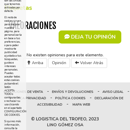
son las únicas
que tenemos
Etiquetas
activadas por
defecto.
El resto de
cookies sirven
VALORACIONES
para mejorar
nuestra
página, para
personalizarla
DEJA TU OPINIÓN
en base a tus
preferencias,
o para poder
mostrarte
publicidad
No existen opiniones para este elemento.
ajustada a tus
búsquedas,
Arriba
Opinión
Volver Atrás
gustos e
intereses
personales.
Puedes
aceptar todas
estas cookies
pulsando el
botón
-
-
-
ACEPTA
CONDICIONES DE VENTA
ENVÍOS Y DEVOLUCIONES
AVISO LEGAL
TODO o
-
-
configurarlas
POLÍTICA PRIVACIDAD
POLÍTICA COOKIES
DECLARACIÓN DE
o rechazar su
-
ACCESIBILIDAD
MAPA WEB
uso clicando
en el apartado
CONFIGURACIÓN
DE COOKIES.
© LOGISTICA DEL TROFEO, 2023
Si quires más
LINO GÓMEZ OSA
información,
consulta la