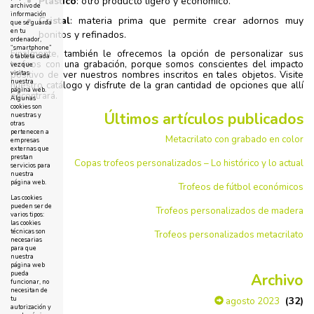
Plástico
: otro producto ligero y económico.
archivo de
información
Cristal
: materia prima que permite crear adornos muy
que se guarda
en tu
bonitos y refinados.
ordenador,
“smartphone”
Finalmente, también le ofrecemos la opción de personalizar sus
o tableta cada
trofeos con una grabación, porque somos conscientes del impacto
vez que
visitas
positivo de ver nuestros nombres inscritos en tales objetos. Visite
nuestra
nuestro catálogo y disfrute de la gran cantidad de opciones que allí
página web.
encontrará.
Algunas
cookies son
Últimos artículos publicados
nuestras y
otras
pertenecen a
Metacrilato con grabado en color
empresas
externas que
prestan
Copas trofeos personalizados – Lo histórico y lo actual
servicios para
nuestra
página web.
Trofeos de fútbol económicos
Las cookies
pueden ser de
Trofeos personalizados de madera
varios tipos:
las cookies
técnicas son
Trofeos personalizados metacrilato
necesarias
para que
nuestra
página web
pueda
Archivo
funcionar, no
necesitan de
tu
(32)
agosto 2023
autorización y