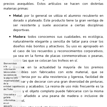
precios asequibles. Estos artículos se hacen con distintas
materias primas:
Metal
: por lo general se utiliza el aluminio recubierto en
dorado o plateado. Este producto tiene la gran ventaja de
ser resistente y suele asociarse a ciertas disciplinas
deportivas.
Madera
: todos conocemos sus cualidades, es ecológica,
naturalmente elegante y sencilla de tallar para crear los
diseños más bonitos y atractivos. Su uso es apropiado en
el caso de los recuerdos y reconocimientos corporativos,
ya sea en la forma de placas conmemorativas o peanas,
sobre las que se colocan los trofeos en sí.
Bienvenida/o
a la
Resina
: en la actualidad la mayoría de los premios
información
exhibibles son fabricados con este material, que se
básica sobre
las cookies de
caracteriza por su alta resistencia y ligereza, facilidad de
la página web
responsabilidad
moldear y de decorar con una gran diversidad de pinturas,
de la
motivos y acabados. La resina de uso más frecuente es la
entidad: Logistica
del Trofeo
epoxi y el objeto completo puede fabricarse con la misma
Una cookie o
o ser añadido a una peana de madera o inclusive de
galleta
mármol.
informática
es un
pequeño