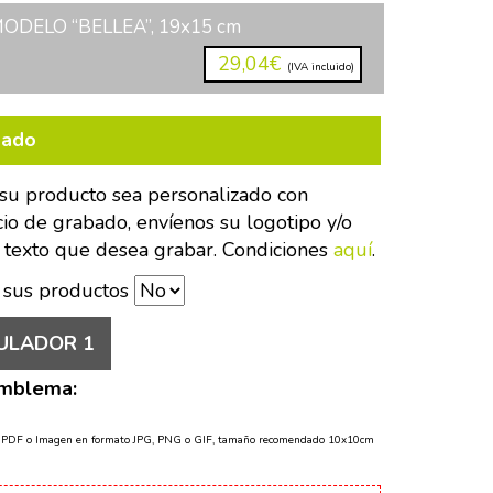
DELO “BELLEA”, 19x15 cm
29,04€
(IVA incluido)
bado
su producto sea personalizado con
cio de grabado, envíenos su logotipo y/o
 texto que desea grabar. Condiciones
aquí
.
 sus productos
ULADOR 1
Emblema:
o PDF o Imagen en formato JPG, PNG o GIF, tamaño recomendado 10x10cm