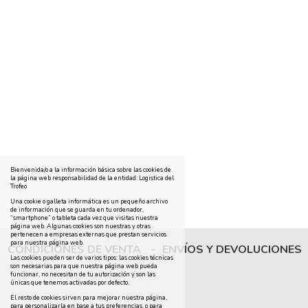
Bienvenida/o a la información básica sobre las cookies de
la página web responsabilidad de la entidad: Logistica del
Trofeo
Una cookie o galleta informática es un pequeño archivo
de información que se guarda en tu ordenador,
“smartphone” o tableta cada vez que visitas nuestra
página web. Algunas cookies son nuestras y otras
pertenecen a empresas externas que prestan servicios
para nuestra página web.
CONDICIONES DE VENTA
-
ENVÍOS Y DEVOLUCIONES
Las cookies pueden ser de varios tipos: las cookies técnicas
son necesarias para que nuestra página web pueda
funcionar, no necesitan de tu autorización y son las
únicas que tenemos activadas por defecto.
El resto de cookies sirven para mejorar nuestra página,
para personalizarla en base a tus preferencias, o para