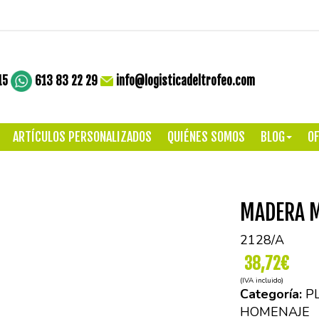
15
613 83 22 29
info@logisticadeltrofeo.com
ARTÍCULOS PERSONALIZADOS
QUIÉNES SOMOS
BLOG
OF
MADERA M
2128/A
38,72€
(IVA incluido)
Categoría:
P
HOMENAJE