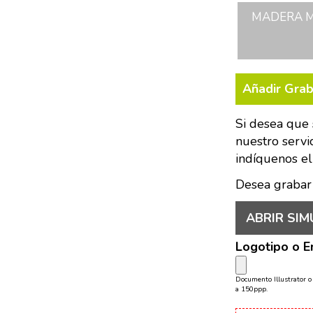
MADERA MO
Añadir Gra
Si desea que 
nuestro servi
indíquenos el
Desea grabar
ABRIR SIM
Logotipo o 
Documento Illustrator 
a 150ppp.