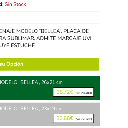
d:
Sin Stock
NAJE MODELO “BELLEA”. PLACA DE
A SUBLIMAR. ADMITE MARCAJE UVI
LUYE ESTUCHE.
su Opción
DELO “BELLEA”, 26x21 cm
38,72€
(IVA incluido)
DELO “BELLEA”, 23x19 cm
33,88€
(IVA incluido)