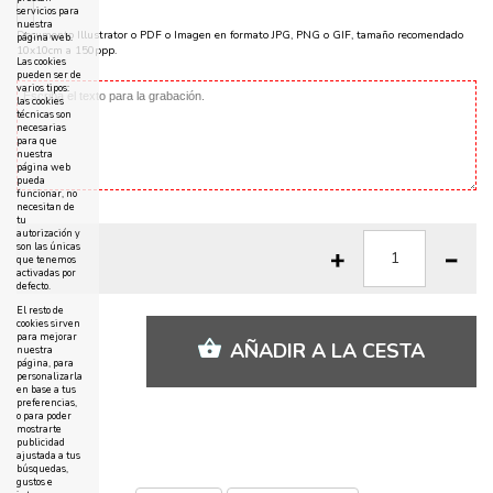
servicios para
nuestra
Documento Illustrator o PDF o Imagen en formato JPG, PNG o GIF, tamaño recomendado
página web.
10x10cm a 150ppp.
Las cookies
pueden ser de
varios tipos:
las cookies
técnicas son
necesarias
para que
nuestra
página web
pueda
funcionar, no
necesitan de
tu
autorización y
son las únicas
que tenemos
activadas por
defecto.
El resto de
cookies sirven
para mejorar
AÑADIR A LA CESTA
nuestra
página, para
personalizarla
en base a tus
preferencias,
o para poder
mostrarte
publicidad
ajustada a tus
búsquedas,
gustos e