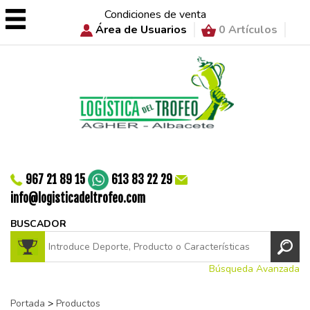
Condiciones de venta
Área de Usuarios
0 Artículos
967 21 89 15
613 83 22 29
info@logisticadeltrofeo.com
BUSCADOR
Búsqueda Avanzada
Portada
>
Productos