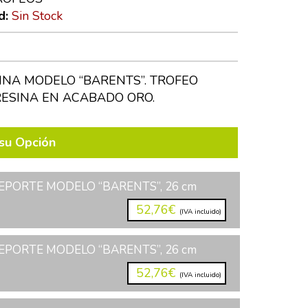
d:
Sin Stock
INA MODELO “BARENTS”. TROFEO
RESINA EN ACABADO ORO.
su Opción
EPORTE MODELO “BARENTS”, 26 cm
52,76€
(IVA incluido)
EPORTE MODELO “BARENTS”, 26 cm
52,76€
(IVA incluido)