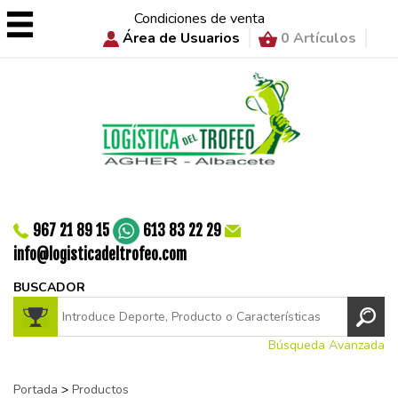
Condiciones de venta
Área de Usuarios
0 Artículos
967 21 89 15
613 83 22 29
info@logisticadeltrofeo.com
BUSCADOR
Búsqueda Avanzada
Portada
>
Productos