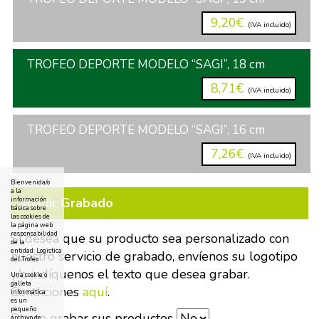
9,20€
(IVA incluido)
TROFEO DEPORTE MODELO “SAGI”, 18 cm
8,71€
(IVA incluido)
TROFEO DEPORTE MODELO “SAGI”, 16 cm
7,26€
(IVA incluido)
Bienvenida/o
a la
Añadir Grabado
información
básica sobre
las cookies de
la página web
responsabilidad
Si desea que su producto sea personalizado con
de la
entidad: Logistica
nuestro servicio de grabado, envíenos su logotipo
del Trofeo
y/o indíquenos el texto que desea grabar.
Una cookie o
galleta
Condiciones
aquí
.
informática
es un
pequeño
Desea grabar sus productos
archivo de