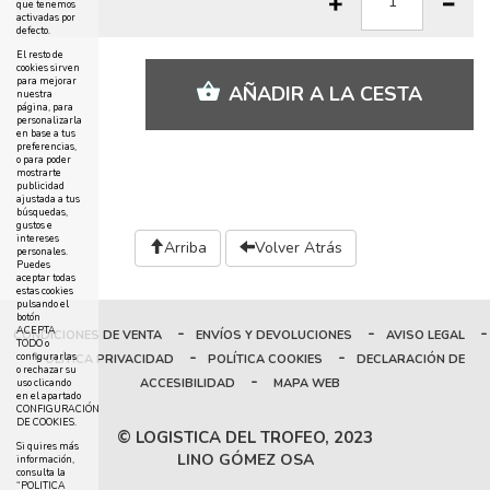
que tenemos
activadas por
defecto.
El resto de
cookies sirven
para mejorar
AÑADIR A LA CESTA
nuestra
página, para
personalizarla
en base a tus
preferencias,
o para poder
mostrarte
publicidad
ajustada a tus
búsquedas,
gustos e
intereses
Arriba
Volver Atrás
personales.
Puedes
aceptar todas
estas cookies
pulsando el
botón
-
-
-
ACEPTA
CONDICIONES DE VENTA
ENVÍOS Y DEVOLUCIONES
AVISO LEGAL
TODO o
-
-
configurarlas
POLÍTICA PRIVACIDAD
POLÍTICA COOKIES
DECLARACIÓN DE
o rechazar su
-
ACCESIBILIDAD
MAPA WEB
uso clicando
en el apartado
CONFIGURACIÓN
DE COOKIES.
© LOGISTICA DEL TROFEO, 2023
Si quires más
LINO GÓMEZ OSA
información,
consulta la
“POLITICA