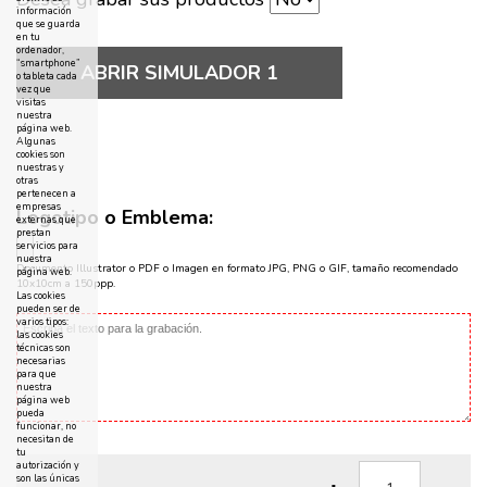
información
que se guarda
en tu
ordenador,
“smartphone”
ABRIR SIMULADOR 1
o tableta cada
vez que
visitas
nuestra
página web.
Algunas
cookies son
nuestras y
otras
pertenecen a
empresas
Logotipo o Emblema:
externas que
prestan
servicios para
nuestra
Documento Illustrator o PDF o Imagen en formato JPG, PNG o GIF, tamaño recomendado
página web.
10x10cm a 150ppp.
Las cookies
pueden ser de
varios tipos:
las cookies
técnicas son
necesarias
para que
nuestra
página web
pueda
funcionar, no
necesitan de
tu
autorización y
son las únicas