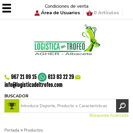
Condiciones de venta
Área de Usuarios
0 Artículos
967 21 89 15
613 83 22 29
info@logisticadeltrofeo.com
BUSCADOR
Búsqueda Avanzada
Portada
>
Productos