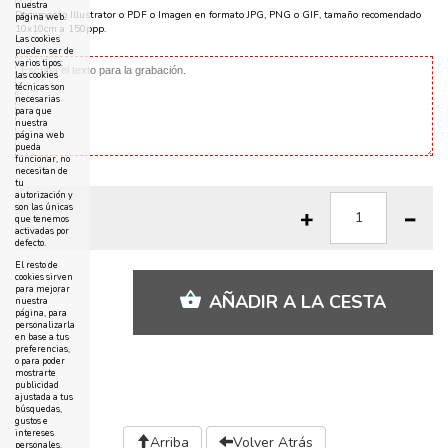
nuestra
Documento Illustrator o PDF o Imagen en formato JPG, PNG o GIF, tamaño recomendado
página web.
10x10cm a 150ppp.
Las cookies
pueden ser de
varios tipos:
las cookies
técnicas son
necesarias
para que
nuestra
página web
pueda
funcionar, no
necesitan de
tu
autorización y
son las únicas
que tenemos
activadas por
defecto.
El resto de
cookies sirven
para mejorar
AÑADIR A LA CESTA
nuestra
página, para
personalizarla
en base a tus
preferencias,
o para poder
mostrarte
publicidad
ajustada a tus
búsquedas,
gustos e
intereses
Arriba
Volver Atrás
personales.