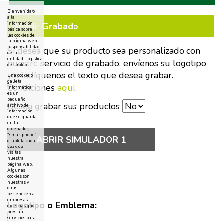
Bienvenida/o
a la
Añadir Grabado
información
básica sobre
las cookies de
la página web
responsabilidad
Si desea que su producto sea personalizado con
de la
entidad: Logistica
nuestro servicio de grabado, envíenos su logotipo
del Trofeo
y/o indíquenos el texto que desea grabar.
Una cookie o
galleta
Condiciones
aquí
.
informática
es un
pequeño
Desea grabar sus productos
archivo de
información
que se guarda
en tu
ordenador,
“smartphone”
ABRIR SIMULADOR 1
o tableta cada
vez que
visitas
nuestra
página web.
Algunas
cookies son
nuestras y
otras
pertenecen a
empresas
Logotipo o Emblema:
externas que
prestan
servicios para