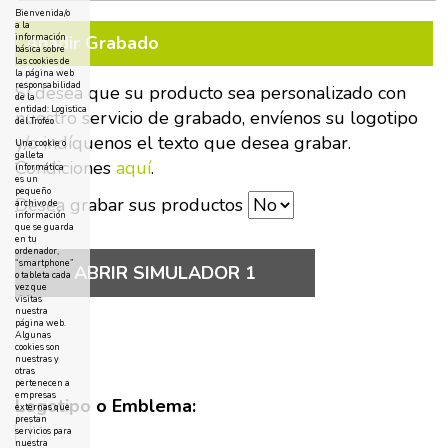
Bienvenida/o
a la
Añadir Grabado
información
básica sobre
las cookies de
la página web
responsabilidad
Si desea que su producto sea personalizado con
de la
entidad: Logistica
nuestro servicio de grabado, envíenos su logotipo
del Trofeo
y/o indíquenos el texto que desea grabar.
Una cookie o
galleta
Condiciones
aquí
.
informática
es un
pequeño
Desea grabar sus productos
archivo de
información
que se guarda
en tu
ordenador,
“smartphone”
ABRIR SIMULADOR 1
o tableta cada
vez que
visitas
nuestra
página web.
Algunas
cookies son
nuestras y
otras
pertenecen a
empresas
Logotipo o Emblema:
externas que
prestan
servicios para
nuestra