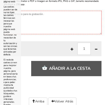
Documento Illustrator o PDF o Imagen en formato JPG, PNG o GIF, tamaño recomendado
página web.
10x10cm a 150ppp.
Las cookies
pueden ser de
varios tipos:
las cookies
técnicas son
necesarias
para que
nuestra
página web
pueda
funcionar, no
necesitan de
tu
autorización y
son las únicas
que tenemos
activadas por
defecto.
El resto de
cookies sirven
para mejorar
AÑADIR A LA CESTA
nuestra
página, para
personalizarla
en base a tus
preferencias,
o para poder
mostrarte
publicidad
ajustada a tus
búsquedas,
gustos e
intereses
Arriba
Volver Atrás
personales.
Puedes