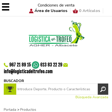
Condiciones de venta
Área de Usuarios
0 Artículos
967 21 89 15
613 83 22 29
info@logisticadeltrofeo.com
BUSCADOR
Búsqueda Avanzada
Portada
>
Productos