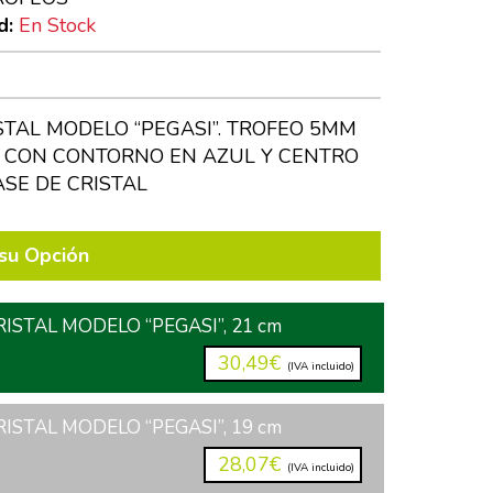
d:
En Stock
STAL MODELO “PEGASI”. TROFEO 5MM
 CON CONTORNO EN AZUL Y CENTRO
ASE DE CRISTAL
su Opción
ISTAL MODELO “PEGASI”, 21 cm
30,49€
(IVA incluido)
ISTAL MODELO “PEGASI”, 19 cm
28,07€
(IVA incluido)