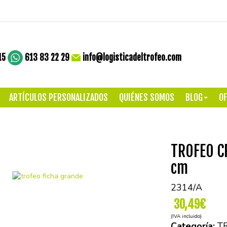
15
613 83 22 29
info@logisticadeltrofeo.com
ARTÍCULOS PERSONALIZADOS
QUIÉNES SOMOS
BLOG
OF
TROFEO C
cm
2314/A
30,49€
(IVA incluido)
Categoría:
T