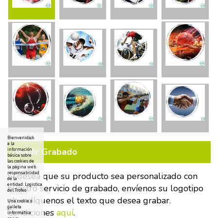
Bienvenida/o
a la
Añadir Grabado
información
básica sobre
las cookies de
la página web
responsabilidad
Si desea que su producto sea personalizado con
de la
entidad: Logistica
nuestro servicio de grabado, envíenos su logotipo
del Trofeo
y/o indíquenos el texto que desea grabar.
Una cookie o
galleta
Condiciones
aquí
.
informática