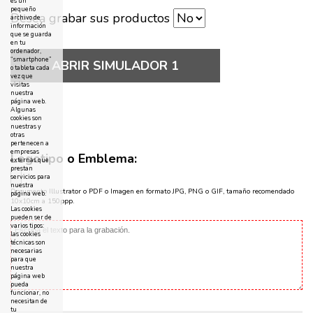
es un
pequeño
Desea grabar sus productos
archivo de
información
que se guarda
en tu
ordenador,
“smartphone”
ABRIR SIMULADOR 1
o tableta cada
vez que
visitas
nuestra
página web.
Algunas
cookies son
nuestras y
otras
pertenecen a
empresas
Logotipo o Emblema:
externas que
prestan
servicios para
nuestra
Documento Illustrator o PDF o Imagen en formato JPG, PNG o GIF, tamaño recomendado
página web.
10x10cm a 150ppp.
Las cookies
pueden ser de
varios tipos:
las cookies
técnicas son
necesarias
para que
nuestra
página web
pueda
funcionar, no
necesitan de
tu