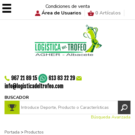
Condiciones de venta
Área de Usuarios
0 Artículos
967 21 89 15
613 83 22 29
info@logisticadeltrofeo.com
BUSCADOR
Búsqueda Avanzada
Portada
>
Productos