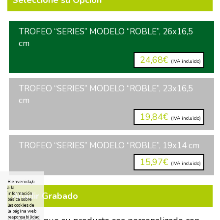
Seleccione su Opción
TROFEO “SERIES” MODELO “ROBLE”, 26x16,5
cm
24,68€
(IVA incluido)
TROFEO “SERIES” MODELO “ROBLE”, 23x16,5
cm
19,84€
(IVA incluido)
TROFEO “SERIES” MODELO “ROBLE”, 19x14 cm
15,97€
(IVA incluido)
Bienvenida/o
a la
Añadir Grabado
información
básica sobre
las cookies de
la página web
responsabilidad