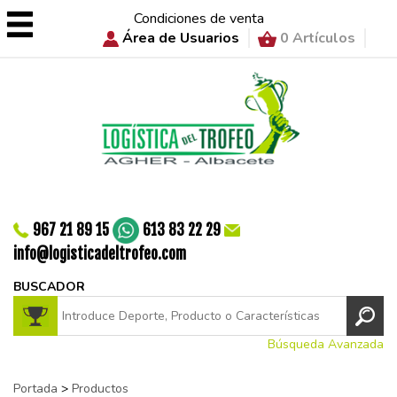
Condiciones de venta
Área de Usuarios
0 Artículos
967 21 89 15
613 83 22 29
info@logisticadeltrofeo.com
BUSCADOR
Búsqueda Avanzada
Portada
>
Productos