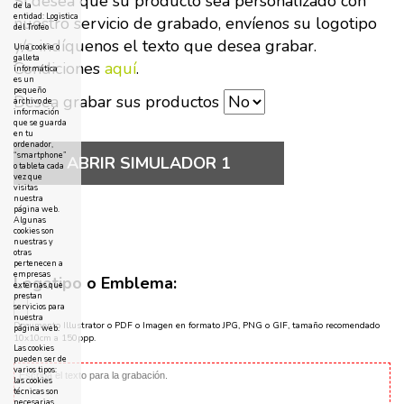
Si desea que su producto sea personalizado con
de la
entidad: Logistica
nuestro servicio de grabado, envíenos su logotipo
del Trofeo
y/o indíquenos el texto que desea grabar.
Una cookie o
galleta
Condiciones
aquí
.
informática
es un
pequeño
Desea grabar sus productos
archivo de
información
que se guarda
en tu
ordenador,
“smartphone”
ABRIR SIMULADOR 1
o tableta cada
vez que
visitas
nuestra
página web.
Algunas
cookies son
nuestras y
otras
pertenecen a
empresas
Logotipo o Emblema:
externas que
prestan
servicios para
nuestra
Documento Illustrator o PDF o Imagen en formato JPG, PNG o GIF, tamaño recomendado
página web.
10x10cm a 150ppp.
Las cookies
pueden ser de
varios tipos:
las cookies
técnicas son
necesarias