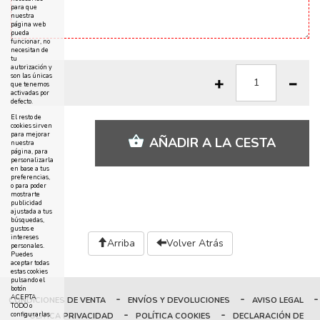
para que
nuestra
página web
pueda
funcionar, no
necesitan de
tu
autorización y
son las únicas
que tenemos
activadas por
defecto.
El resto de
cookies sirven
para mejorar
AÑADIR A LA CESTA
nuestra
página, para
personalizarla
en base a tus
preferencias,
o para poder
mostrarte
publicidad
ajustada a tus
búsquedas,
gustos e
intereses
Arriba
Volver Atrás
personales.
Puedes
aceptar todas
estas cookies
pulsando el
botón
-
-
-
ACEPTA
CONDICIONES DE VENTA
ENVÍOS Y DEVOLUCIONES
AVISO LEGAL
TODO o
-
-
configurarlas
POLÍTICA PRIVACIDAD
POLÍTICA COOKIES
DECLARACIÓN DE