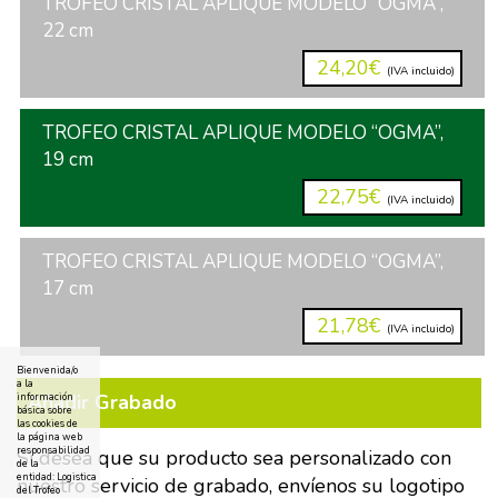
TROFEO CRISTAL APLIQUE MODELO “OGMA”,
22 cm
24,20€
(IVA incluido)
TROFEO CRISTAL APLIQUE MODELO “OGMA”,
19 cm
22,75€
(IVA incluido)
TROFEO CRISTAL APLIQUE MODELO “OGMA”,
17 cm
21,78€
(IVA incluido)
Bienvenida/o
a la
Añadir Grabado
información
básica sobre
las cookies de
la página web
responsabilidad
Si desea que su producto sea personalizado con
de la
entidad: Logistica
nuestro servicio de grabado, envíenos su logotipo
del Trofeo