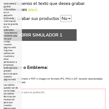
y/o indíquenos el texto que desea grabar.
Una cookie o
galleta
Condiciones
aquí
.
informática
es un
pequeño
Desea grabar sus productos
archivo de
información
que se guarda
en tu
ordenador,
“smartphone”
ABRIR SIMULADOR 1
o tableta cada
vez que
visitas
nuestra
página web.
Algunas
cookies son
nuestras y
otras
pertenecen a
empresas
Logotipo o Emblema:
externas que
prestan
servicios para
nuestra
Documento Illustrator o PDF o Imagen en formato JPG, PNG o GIF, tamaño recomendado
página web.
10x10cm a 150ppp.
Las cookies
pueden ser de
varios tipos:
las cookies
técnicas son
necesarias
para que
nuestra
página web