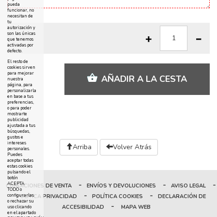
pueda
funcionar, no
necesitan de
tu
autorización y
son las únicas
que tenemos
activadas por
defecto.
El resto de
cookies sirven
para mejorar
AÑADIR A LA CESTA
nuestra
página, para
personalizarla
en base a tus
preferencias,
o para poder
mostrarte
publicidad
ajustada a tus
búsquedas,
gustos e
intereses
Arriba
Volver Atrás
personales.
Puedes
aceptar todas
estas cookies
pulsando el
botón
-
-
-
ACEPTA
CONDICIONES DE VENTA
ENVÍOS Y DEVOLUCIONES
AVISO LEGAL
TODO o
-
-
configurarlas
POLÍTICA PRIVACIDAD
POLÍTICA COOKIES
DECLARACIÓN DE
o rechazar su
-
ACCESIBILIDAD
MAPA WEB
uso clicando
en el apartado