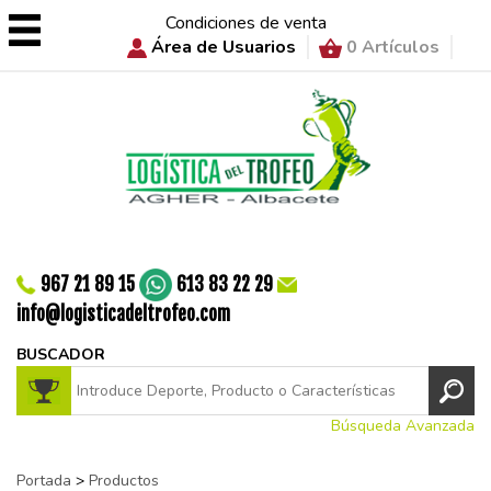
Condiciones de venta
Área de Usuarios
0 Artículos
967 21 89 15
613 83 22 29
info@logisticadeltrofeo.com
BUSCADOR
Búsqueda Avanzada
Portada
>
Productos