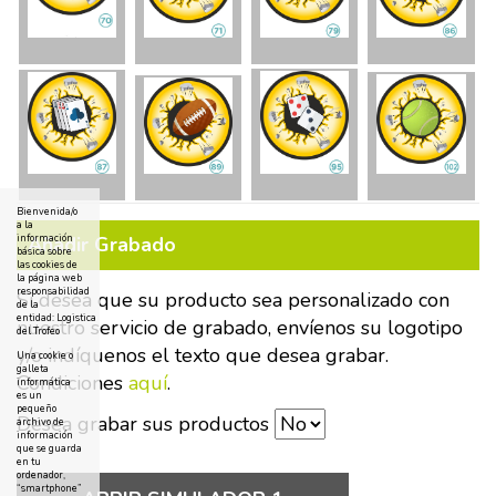
Bienvenida/o
a la
Añadir Grabado
información
básica sobre
las cookies de
la página web
responsabilidad
Si desea que su producto sea personalizado con
de la
entidad: Logistica
nuestro servicio de grabado, envíenos su logotipo
del Trofeo
y/o indíquenos el texto que desea grabar.
Una cookie o
galleta
Condiciones
aquí
.
informática
es un
pequeño
Desea grabar sus productos
archivo de
información
que se guarda
en tu
ordenador,
“smartphone”