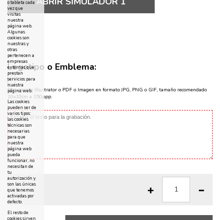
ABRIR SIMULADOR 1
o tableta cada
vez que
visitas
nuestra
página web.
Algunas
cookies son
nuestras y
otras
pertenecen a
empresas
Logotipo o Emblema:
externas que
prestan
servicios para
nuestra
Documento Illustrator o PDF o Imagen en formato JPG, PNG o GIF, tamaño recomendado
página web.
10x10cm a 150ppp.
Las cookies
pueden ser de
varios tipos:
las cookies
técnicas son
necesarias
para que
nuestra
página web
pueda
funcionar, no
necesitan de
tu
autorización y
son las únicas
que tenemos
activadas por
defecto.
El resto de
cookies sirven