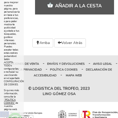
para mejorar
AÑADIR A LA CESTA
nuestra
página, para
personalizarla
en base a tus
preferencias,
o para poder
mostrarte
publicidad
ajustada a tus
búsquedas,
gustos e
intereses
Arriba
Volver Atrás
personales.
Puedes
aceptar todas
estas cookies
pulsando el
botón
-
-
-
ACEPTA
CONDICIONES DE VENTA
ENVÍOS Y DEVOLUCIONES
AVISO LEGAL
TODO o
-
-
configurarlas
POLÍTICA PRIVACIDAD
POLÍTICA COOKIES
DECLARACIÓN DE
o rechazar su
-
ACCESIBILIDAD
MAPA WEB
uso clicando
en el apartado
CONFIGURACIÓN
DE COOKIES.
© LOGISTICA DEL TROFEO, 2023
Si quires más
LINO GÓMEZ OSA
información,
consulta la
“POLITICA
COOKIES”
de
nuestra
página web.