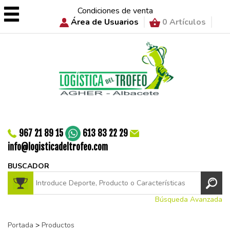
Condiciones de venta
Área de Usuarios
0 Artículos
967 21 89 15
613 83 22 29
info@logisticadeltrofeo.com
BUSCADOR
Búsqueda Avanzada
Portada
>
Productos