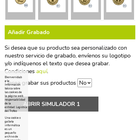
Añadir Grabado
Si desea que su producto sea personalizado con
nuestro servicio de grabado, envíenos su logotipo
y/o indíquenos el texto que desea grabar.
Condiciones
aquí
.
Bienvenida/o
Desea grabar sus productos
a la
información
básica sobre
las cookies de
la página web
responsabilidad
ABRIR SIMULADOR 1
de la
entidad: Logistica
del Trofeo
Una cookie o
galleta
informática
es un
pequeño
archivo de