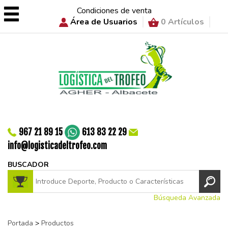
Condiciones de venta
Área de Usuarios
0 Artículos
967 21 89 15
613 83 22 29
info@logisticadeltrofeo.com
BUSCADOR
Búsqueda Avanzada
Portada
>
Productos