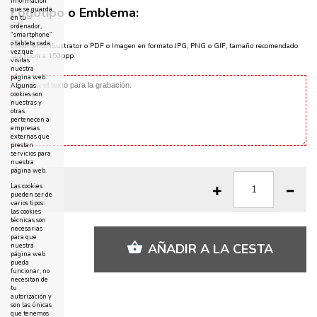
información
Logotipo o Emblema:
que se guarda
en tu
ordenador,
“smartphone”
o tableta cada
Documento Illustrator o PDF o Imagen en formato JPG, PNG o GIF, tamaño recomendado
vez que
10x10cm a 150ppp.
visitas
nuestra
página web.
Algunas
cookies son
nuestras y
otras
pertenecen a
empresas
externas que
prestan
servicios para
nuestra
página web.
Las cookies
pueden ser de
varios tipos:
las cookies
técnicas son
necesarias
para que
AÑADIR A LA CESTA
nuestra
página web
pueda
funcionar, no
necesitan de
tu
autorización y
son las únicas
que tenemos