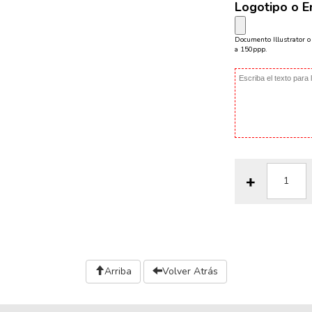
Logotipo o 
Documento Illustrator 
a 150ppp.
Arriba
Volver Atrás