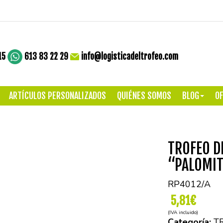
15
613 83 22 29
info@logisticadeltrofeo.com
ARTÍCULOS PERSONALIZADOS
QUIÉNES SOMOS
BLOG
OF
TROFEO D
“PALOMIT
RP4012/A
5,81€
(IVA incluido)
Categoría:
T