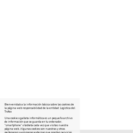
Bienvenida/o a la información básica sobre las cookies de
la página web responsabilidad de la entidad: Logistica del
Trofeo
Una cookie o galleta informática es un pequeño archivo
de información que se guarda en tu ordenador,
“smartphone” o tableta cada vez que visitas nuestra
página web. Algunas cookies son nuestras y otras
pertenecen a empresas externas que prestan servicios