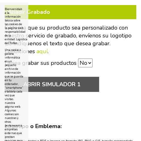
Bienvenida/o
Añadir Grabado
a la
información
básica sobre
las cookies de
Si desea que su producto sea personalizado con
la página web
responsabilidad
nuestro servicio de grabado, envíenos su logotipo
de la
entidad: Logistica
y/o indíquenos el texto que desea grabar.
del Trofeo
Condiciones
aquí
.
Una cookie o
galleta
informática
Desea grabar sus productos
es un
pequeño
archivo de
información
que se guarda
en tu
ABRIR SIMULADOR 1
ordenador,
“smartphone”
o tableta cada
vez que
visitas
nuestra
página web.
Algunas
cookies son
nuestras y
otras
Logotipo o Emblema:
pertenecen a
empresas
externas que
prestan
servicios para