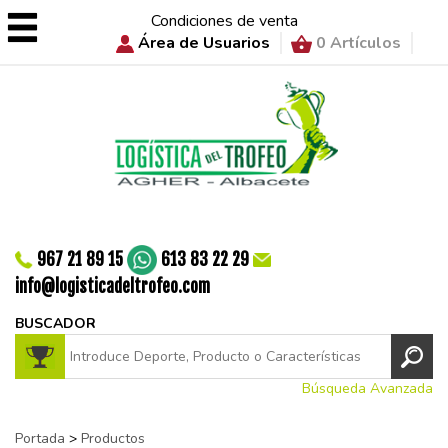
Condiciones de venta
Área de Usuarios
0 Artículos
967 21 89 15
613 83 22 29
info@logisticadeltrofeo.com
BUSCADOR
Búsqueda Avanzada
Portada
>
Productos