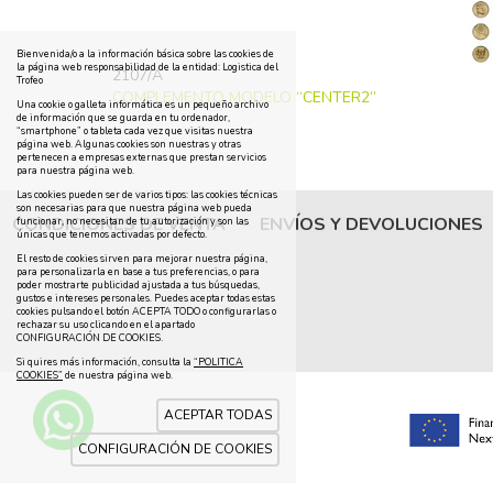
Bienvenida/o a la información básica sobre las cookies de
la página web responsabilidad de la entidad: Logistica del
2107/A
Trofeo
COMPLEMENTO MODELO “CENTER2”
Una cookie o galleta informática es un pequeño archivo
de información que se guarda en tu ordenador,
“smartphone” o tableta cada vez que visitas nuestra
página web. Algunas cookies son nuestras y otras
pertenecen a empresas externas que prestan servicios
para nuestra página web.
Las cookies pueden ser de varios tipos: las cookies técnicas
son necesarias para que nuestra página web pueda
CONDICIONES DE VENTA
-
ENVÍOS Y DEVOLUCIONES
funcionar, no necesitan de tu autorización y son las
únicas que tenemos activadas por defecto.
El resto de cookies sirven para mejorar nuestra página,
para personalizarla en base a tus preferencias, o para
poder mostrarte publicidad ajustada a tus búsquedas,
gustos e intereses personales. Puedes aceptar todas estas
cookies pulsando el botón ACEPTA TODO o configurarlas o
rechazar su uso clicando en el apartado
CONFIGURACIÓN DE COOKIES.
Si quires más información, consulta la
“POLITICA
COOKIES”
de nuestra página web.
ACEPTAR TODAS
CONFIGURACIÓN DE COOKIES