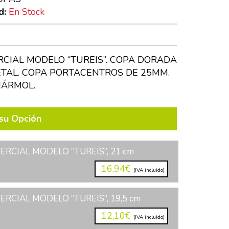
d:
En Stock
CIAL MODELO “TUREIS”. COPA DORADA
ETAL. COPA PORTACENTROS DE 25MM.
MÁRMOL.
su Opción
RCIAL MODELO “TUREIS”, 21 cm
16,94€
(IVA incluido)
RCIAL MODELO “TUREIS”, 19,5 cm
12,10€
(IVA incluido)