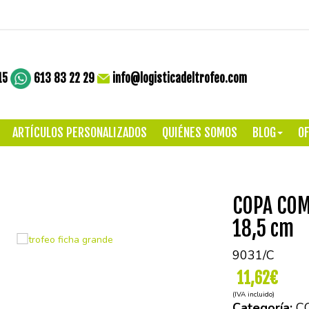
15
613 83 22 29
info@logisticadeltrofeo.com
ARTÍCULOS PERSONALIZADOS
QUIÉNES SOMOS
BLOG
OF
COPA COM
18,5 cm
9031/C
11,62€
(IVA incluido)
Categoría:
C