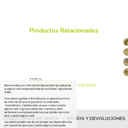
Productos Relacionados
2106/A
COMPLEMENTO MODELO “CENTER1”
Bienvenida/o a la información básica sobre las cookies de
la página web responsabilidad de la entidad: Logistica del
Trofeo
Una cookie o galleta informática es un pequeño archivo
de información que se guarda en tu ordenador,
“smartphone” o tableta cada vez que visitas nuestra
página web. Algunas cookies son nuestras y otras
pertenecen a empresas externas que prestan servicios
para nuestra página web.
CONDICIONES DE VENTA
-
ENVÍOS Y DEVOLUCIONES
Las cookies pueden ser de varios tipos: las cookies técnicas
son necesarias para que nuestra página web pueda