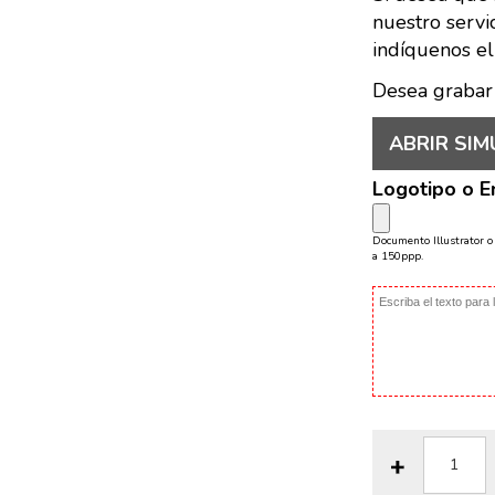
nuestro servi
indíquenos el
Desea grabar
ABRIR SIM
Logotipo o 
Documento Illustrator 
a 150ppp.